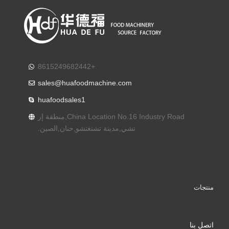
+8615249682442
sales@huafoodmachine.com
huafoodsales1
China Location No.16 Industry Road
,منطقة إر
تشي,مدينة تشنغتشو,حنان,الصين.
منتجات
اتصل بنا