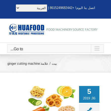
خطى
اتصل بنا اليوم! +8615249682442 |
لى
لمحتوى
Go to...
بيت
علامة:
ginger cutting machine
5
06, 2019