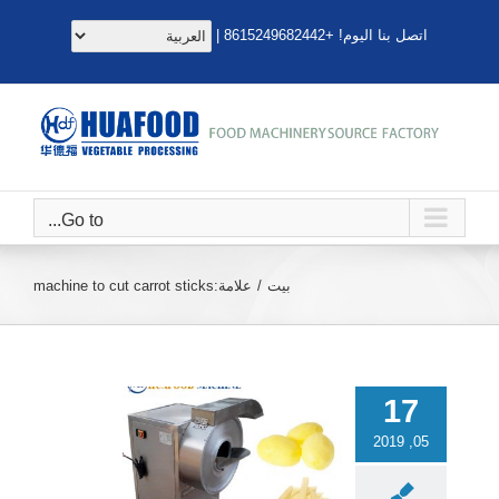
خطى
اتصل بنا اليوم! +8615249682442 |
لى
لمحتوى
Go to...
بيت
علامة:
machine to cut carrot sticks
17
05, 2019