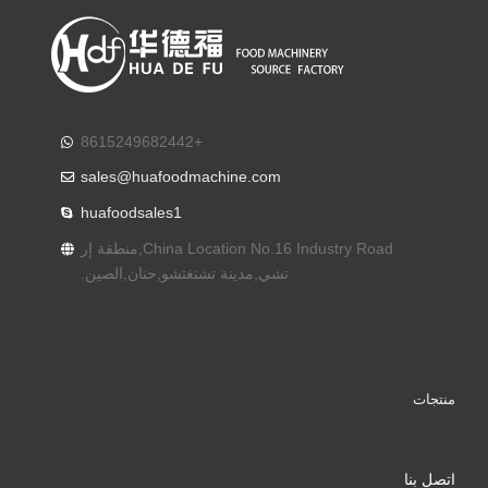
+8615249682442
sales@huafoodmachine.com
huafoodsales1
China Location No.16 Industry Road
,منطقة إر
تشي,مدينة تشنغتشو,حنان,الصين.
منتجات
اتصل بنا