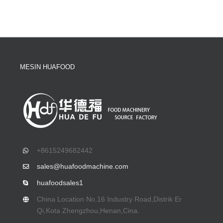
MESIN HUAFOOD
+8615249682442
sales@huafoodmachine.com
huafoodsales1
China Location No.16 Industry Road
,Distrik Er
Qi,Kota Zhengzhou,Henan,Cina.