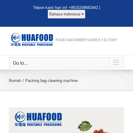
Lewati
Telpon kami hari ini! +8615249682442 |
ke
konten
Go to...
Rumah
Packing bag cleaning machine