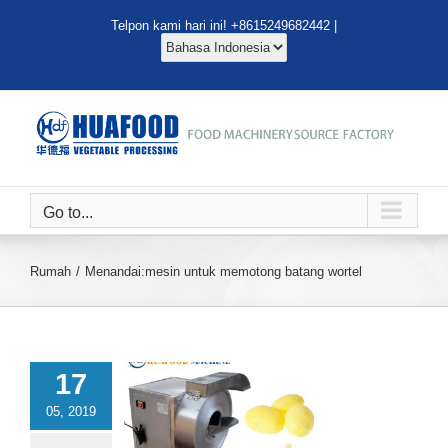
Lewati
Telpon kami hari ini! +8615249682442 |
ke
konten
Go to...
Rumah
Menandai:
mesin untuk memotong batang wortel
17
05, 2019