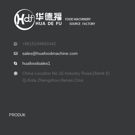
+8615249682442
sales@huafoodmachine.com
huafoodsales1
China Location No.16 Industry Road
,Distrik Er
Qi,Kota Zhengzhou,Henan,Cina.
PRODUK