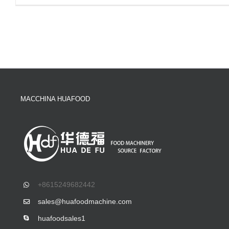
MACCHINA HUAFOOD
+8615249682442
sales@huafoodmachine.com
huafoodsales1