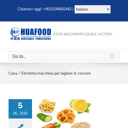
Salta
Chiamaci oggi! +8615249682442 |
al
contenuto
Go to...
Casa
Etichetta:
macchina per tagliare lo zenzero
5
06, 2019