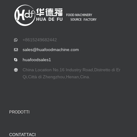
+8615249682442
sales@huafoodmachine.com
huafoodsales1
China Location No.16 Industry Road
,Distretto di Er
Qi,Città di Zhengzhou,Henan,Cina.
PRODOTTI
CONTATTACI