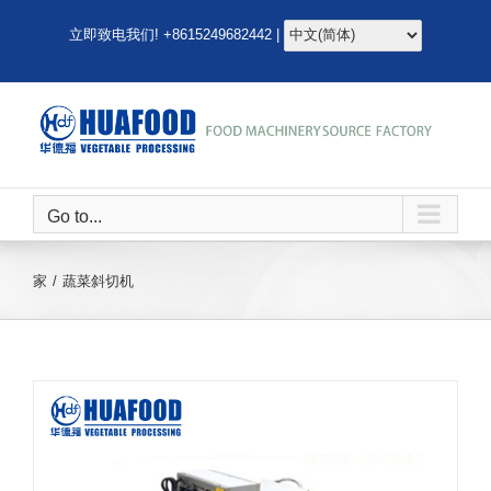
跳
立即致电我们! +8615249682442 |
至
内
容
Go to...
家
蔬菜斜切机