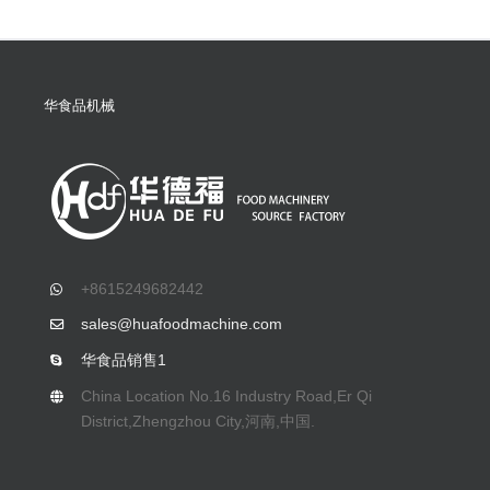
华食品机械
+8615249682442
sales@huafoodmachine.com
华食品销售1
China Location No.16 Industry Road
,Er Qi
District,Zhengzhou City,河南,中国.