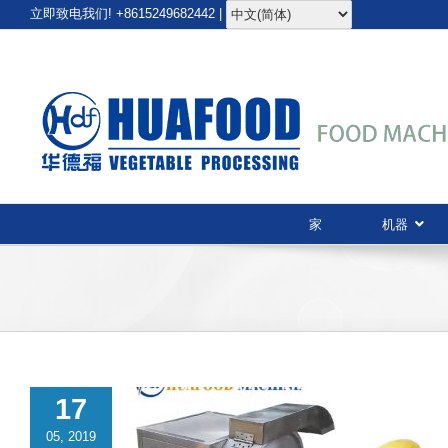
跳
立即致电我们! +8615249682442 |
至
内
容
家
机器
17
05, 2019