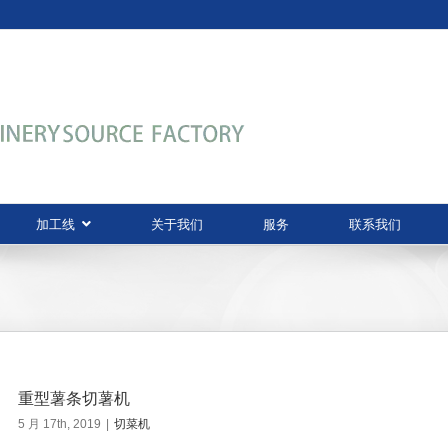
加工线
关于我们
服务
联系我们
重型薯条切薯机
5 月 17th, 2019
|
切菜机