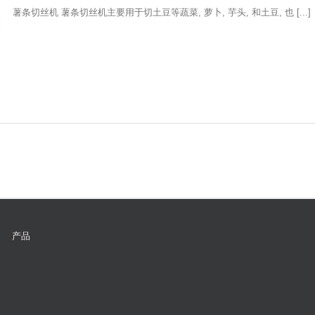
薯条切丝机 薯条切丝机主要用于切土豆等蔬菜, 萝卜, 芋头, 和土豆, 也 [...]
产品