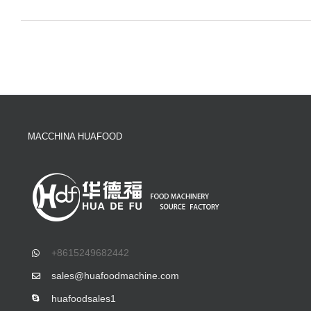
MACCHINA HUAFOOD
+8615249682442
sales@huafoodmachine.com
huafoodsales1