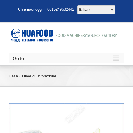
Salta
Chiamaci oggi! +8615249682442 |
al
contenuto
Go to...
Casa
Linee di lavorazione