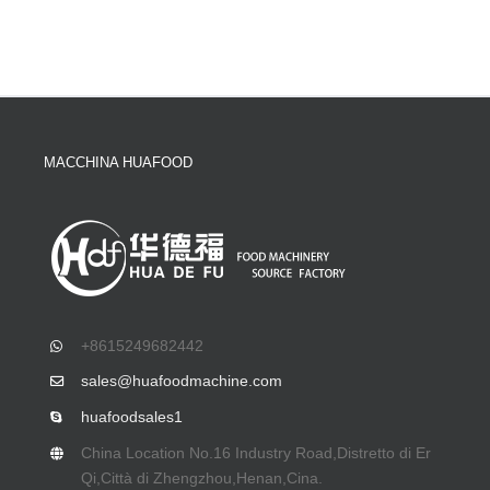
MACCHINA HUAFOOD
+8615249682442
sales@huafoodmachine.com
huafoodsales1
China Location No.16 Industry Road
,Distretto di Er
Qi,Città di Zhengzhou,Henan,Cina.