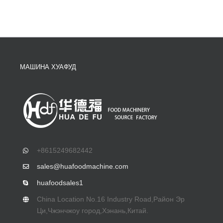
МАШИНА ХУАФУД
+8615249682442
sales@huafoodmachine.com
huafoodsales1
China Location No.16 Industry Road
,Район Эр
Ци,Чжэнчжоу город,Хэнань,Китай.