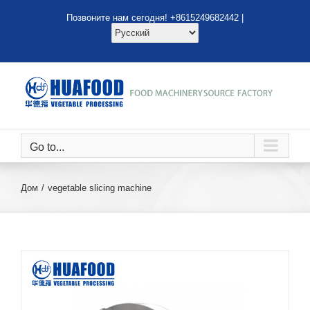
перейти
Позвоните нам сегодня! +8615249682442 |
к
содержанию
Go to...
Дом
vegetable slicing machine