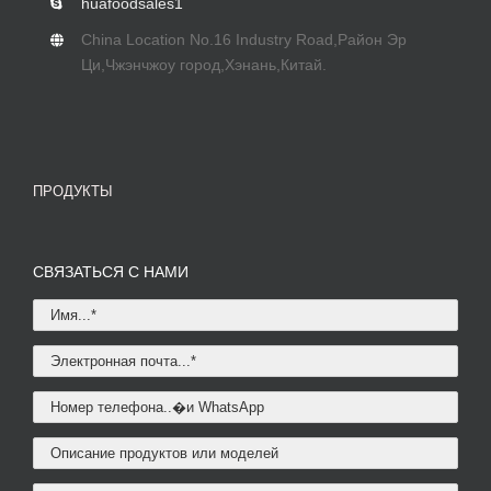
huafoodsales1
China Location No.16 Industry Road
,Район Эр
Ци,Чжэнчжоу город,Хэнань,Китай.
ПРОДУКТЫ
СВЯЗАТЬСЯ С НАМИ