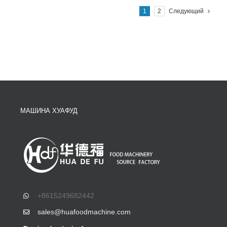
1
2
Следующий
МАШИНА ХУАФУД
+8615249682442
sales@huafoodmachine.com