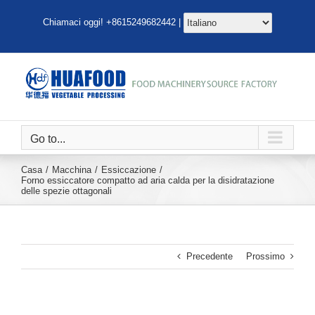
Salta
Chiamaci oggi! +8615249682442 |
al
contenuto
Go to...
Casa
Macchina
Essiccazione
Forno essiccatore compatto ad aria calda per la disidratazione
delle spezie ottagonali
Precedente
Prossimo