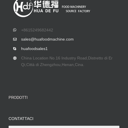
+8615249682442
sales@huafoodmachine.com
huafoodsales1
China Location No.16 Industry Road
,Distretto di Er
Qi,Città di Zhengzhou,Henan,Cina.
PRODOTTI
CONTATTACI