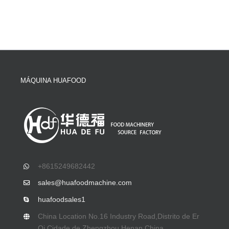
MÁQUINA HUAFOOD
+8615249682442
sales@huafoodmachine.com
huafoodsales1
China Location No.16 Industry Road
,Distrito de Er
Qi,Cidade de Zhengzhou,Henan,China.