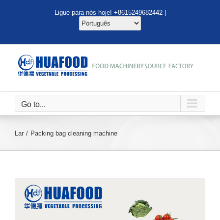
Ir
Ligue para nós hoje! +8615249682442 |
para
o
conteúdo
Go to...
Lar
Packing bag cleaning machine