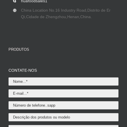
huafoodsales1
China Location No.16 Industry Road
,Distrito de Er
Qi,Cidade de Zhengzhou,Henan,China.
PRODUTOS
CONTATE-NOS