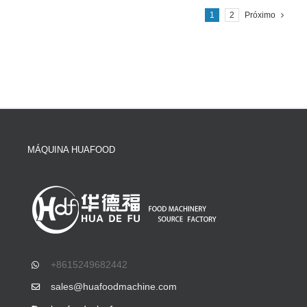
1
2
Próximo
MÁQUINA HUAFOOD
+8615249682442
sales@huafoodmachine.com