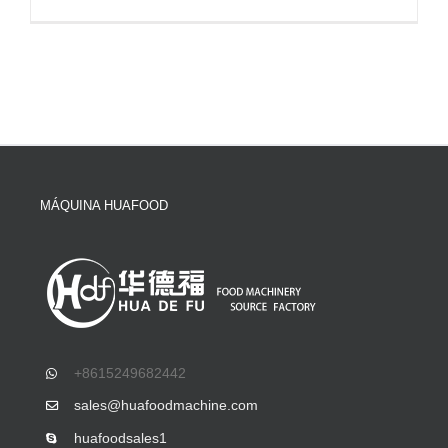
MÁQUINA HUAFOOD
+8615249682442
sales@huafoodmachine.com
huafoodsales1