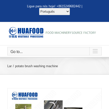
Ir
Ligue para nós hoje! +8615249682442 |
para
o
conteúdo
Go to...
Lar
potato brush washing machine