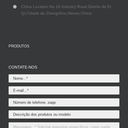
China Location No.16 Industry Road
,Distrito de Er
Qi,Cidade de Zhengzhou,Henan,China.
PRODUTOS
CONTATE-NOS