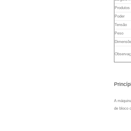
Produtos
Poder
Tensão
Peso
Dimensõ
Observaç
Princíp
A máquina
de bloco 