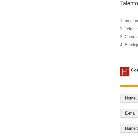
Talent
1. progra
2. Tela s
3. Control
4. Bandej
Con