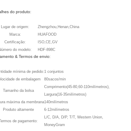
alhes do produto:
Lugar de origem:
Zhengzhou,Henan,China
Marca:
HUAFOOD
Certificação:
ISO,CE,GV
Número do modelo:
HDF-898C
amento & Termos de envio:
tidade mínima de pedido:
1 conjuntos
locidade de embalagem
80sacos/min
Comprimento(45-80,60-110milímetros),
Tamanho da bolsa
Largura(16-35milímetros)
gura máxima da membrana
140milímetros
Produto altamente
6-12milímetros
L/C, D/A, D/P, T/T, Western Union,
Termos de pagamento:
MoneyGram