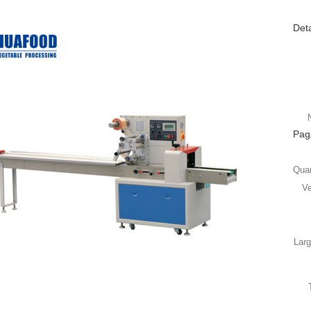
Det
Pag
Quan
Ve
Lar