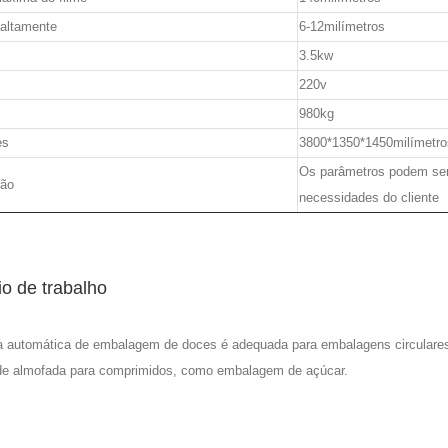
 altamente
6-12milímetros
3.5kw
220v
980kg
es
3800*1350*1450milímetro
Os parâmetros podem ser
ão
necessidades do cliente
io de trabalho
 automática de embalagem de doces é adequada para embalagens circulares, 
de almofada para comprimidos, como embalagem de açúcar.