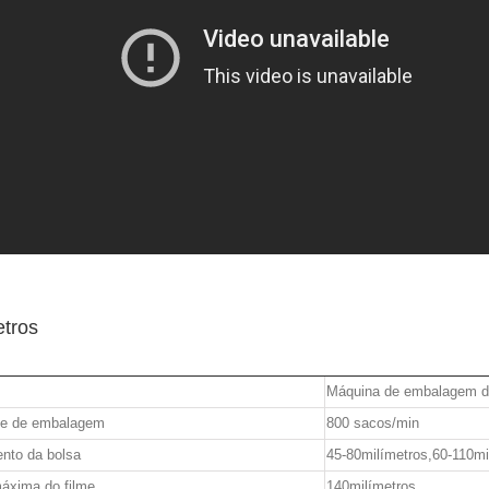
tros
Máquina de embalagem de
de de embalagem
800 sacos/min
nto da bolsa
45-80milímetros,60-110mi
áxima do filme
140milímetros