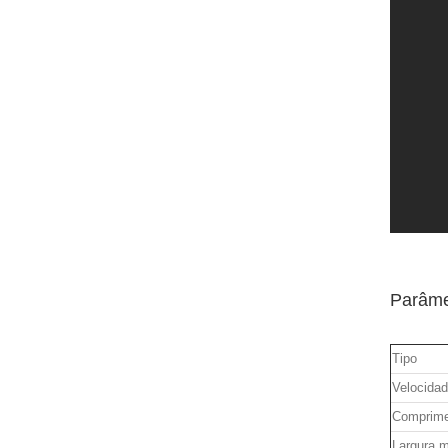
Parâme
Tipo
Velocida
Comprime
Largura m