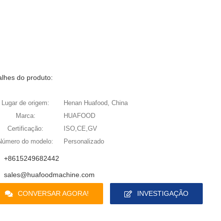
alhes do produto:
Lugar de origem:
Henan Huafood, China
Marca:
HUAFOOD
Certificação:
ISO,CE,GV
Número do modelo:
Personalizado
+8615249682442
sales@huafoodmachine.com
CONVERSAR AGORA!
INVESTIGAÇÃO